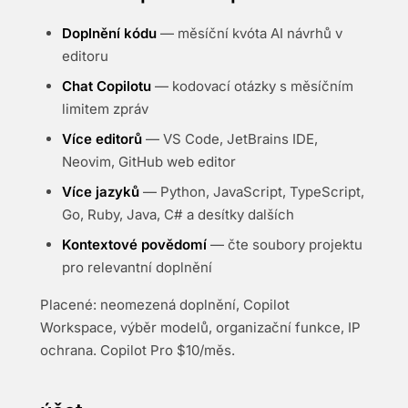
Doplnění kódu
— měsíční kvóta AI návrhů v
editoru
Chat Copilotu
— kodovací otázky s měsíčním
limitem zpráv
Více editorů
— VS Code, JetBrains IDE,
Neovim, GitHub web editor
Více jazyků
— Python, JavaScript, TypeScript,
Go, Ruby, Java, C# a desítky dalších
Kontextové povědomí
— čte soubory projektu
pro relevantní doplnění
Placené: neomezená doplnění, Copilot
Workspace, výběr modelů, organizační funkce, IP
ochrana. Copilot Pro $10/měs.