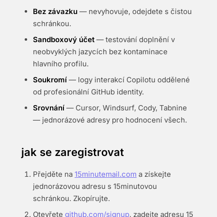
Bez závazku
— nevyhovuje, odejdete s čistou
schránkou.
Sandboxový účet
— testování doplnění v
neobvyklých jazycích bez kontaminace
hlavního profilu.
Soukromí
— logy interakcí Copilotu oddělené
od profesionální GitHub identity.
Srovnání
— Cursor, Windsurf, Cody, Tabnine
— jednorázové adresy pro hodnocení všech.
jak se zaregistrovat
Přejděte na
15minutemail.com
a získejte
jednorázovou adresu s 15minutovou
schránkou. Zkopírujte.
Otevřete
github.com/signup
, zadejte adresu 15