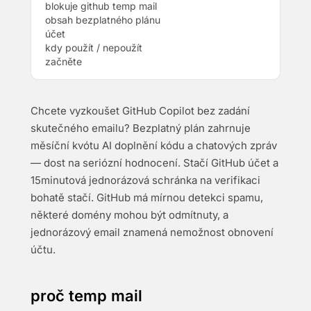
blokuje github temp mail
obsah bezplatného plánu
účet
kdy použít / nepoužít
začněte
Chcete vyzkoušet GitHub Copilot bez zadání
skutečného emailu? Bezplatný plán zahrnuje
měsíční kvótu AI doplnění kódu a chatových zpráv
— dost na seriózní hodnocení. Stačí GitHub účet a
15minutová jednorázová schránka na verifikaci
bohatě stačí. GitHub má mírnou detekci spamu,
některé domény mohou být odmítnuty, a
jednorázový email znamená nemožnost obnovení
účtu.
proč temp mail