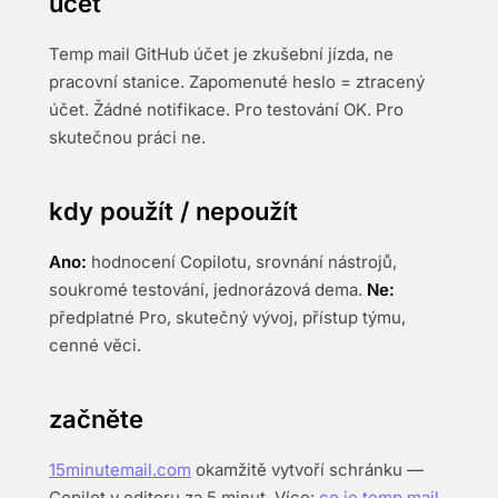
účet
Temp mail GitHub účet je zkušební jízda, ne
pracovní stanice. Zapomenuté heslo = ztracený
účet. Žádné notifikace. Pro testování OK. Pro
skutečnou práci ne.
kdy použít / nepoužít
Ano:
hodnocení Copilotu, srovnání nástrojů,
soukromé testování, jednorázová dema.
Ne:
předplatné Pro, skutečný vývoj, přístup týmu,
cenné věci.
začněte
15minutemail.com
okamžitě vytvoří schránku —
Copilot v editoru za 5 minut. Více:
co je temp mail
,