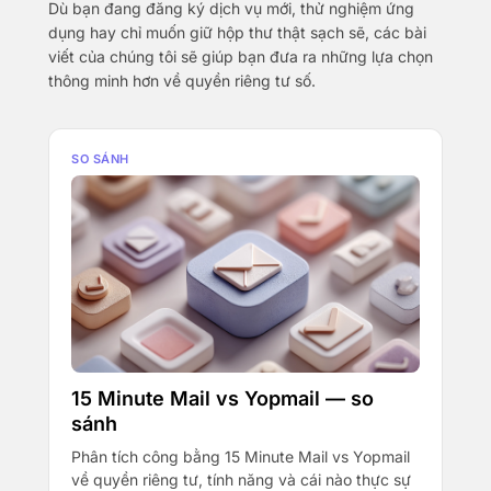
Dù bạn đang đăng ký dịch vụ mới, thử nghiệm ứng
dụng hay chỉ muốn giữ hộp thư thật sạch sẽ, các bài
viết của chúng tôi sẽ giúp bạn đưa ra những lựa chọn
thông minh hơn về quyền riêng tư số.
SO SÁNH
15 Minute Mail vs Yopmail — so
sánh
Phân tích công bằng 15 Minute Mail vs Yopmail
về quyền riêng tư, tính năng và cái nào thực sự