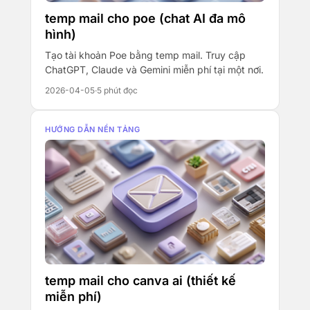
temp mail cho poe (chat AI đa mô
hình)
Tạo tài khoản Poe bằng temp mail. Truy cập
ChatGPT, Claude và Gemini miễn phí tại một nơi.
2026-04-05
·
5 phút đọc
HƯỚNG DẪN NỀN TẢNG
temp mail cho canva ai (thiết kế
miễn phí)