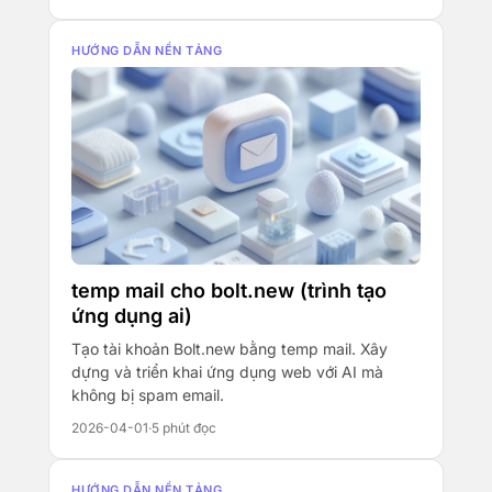
HƯỚNG DẪN NỀN TẢNG
temp mail cho bolt.new (trình tạo
ứng dụng ai)
Tạo tài khoản Bolt.new bằng temp mail. Xây
dựng và triển khai ứng dụng web với AI mà
không bị spam email.
2026-04-01
·
5 phút đọc
HƯỚNG DẪN NỀN TẢNG