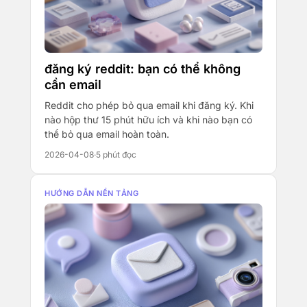
đăng ký reddit: bạn có thể không
cần email
Reddit cho phép bỏ qua email khi đăng ký. Khi
nào hộp thư 15 phút hữu ích và khi nào bạn có
thể bỏ qua email hoàn toàn.
2026-04-08
·
5 phút đọc
HƯỚNG DẪN NỀN TẢNG