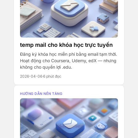
temp mail cho khóa học trực tuyến
Đăng ký khóa học miễn phí bằng email tạm thời.
Hoạt động cho Coursera, Udemy, edX — nhưng
không cho quyền lợi .edu.
2026-04-06
·
6 phút đọc
HƯỚNG DẪN NỀN TẢNG