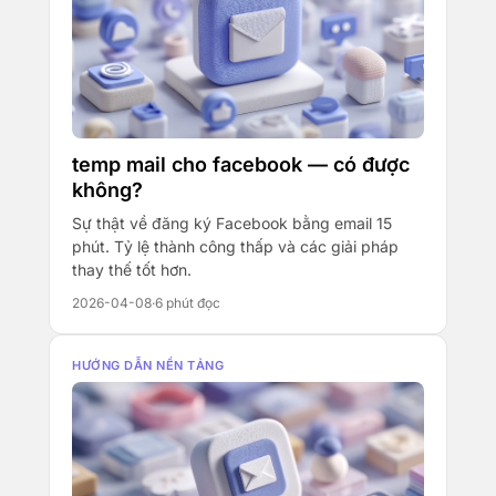
temp mail cho facebook — có được
không?
Sự thật về đăng ký Facebook bằng email 15
phút. Tỷ lệ thành công thấp và các giải pháp
thay thế tốt hơn.
2026-04-08
·
6 phút đọc
HƯỚNG DẪN NỀN TẢNG