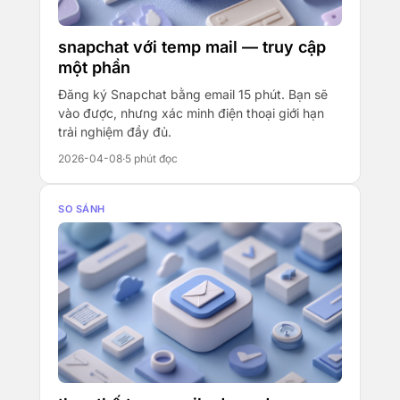
snapchat với temp mail — truy cập
một phần
Đăng ký Snapchat bằng email 15 phút. Bạn sẽ
vào được, nhưng xác minh điện thoại giới hạn
trải nghiệm đầy đủ.
2026-04-08
·
5 phút đọc
SO SÁNH