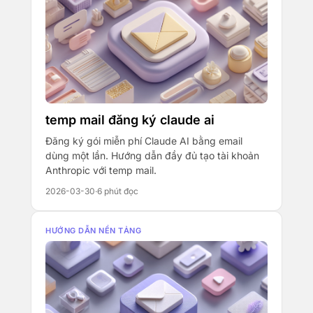
temp mail đăng ký claude ai
Đăng ký gói miễn phí Claude AI bằng email
dùng một lần. Hướng dẫn đầy đủ tạo tài khoản
Anthropic với temp mail.
2026-03-30
·
6 phút đọc
HƯỚNG DẪN NỀN TẢNG