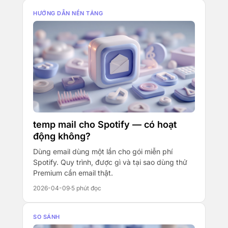
HƯỚNG DẪN NỀN TẢNG
temp mail cho Spotify — có hoạt
động không?
Dùng email dùng một lần cho gói miễn phí
Spotify. Quy trình, được gì và tại sao dùng thử
Premium cần email thật.
2026-04-09
·
5 phút đọc
SO SÁNH