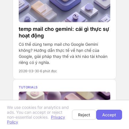
temp mail cho gemini: cái gì thực sự
hoạt động
Có thể dùng temp mail cho Google Gemini
không? Hướng dẫn thực tế về hạn chế của
Google, giải pháp thay thế và khi nào tài khoản
riêng có ý nghĩa.
2026-03-30
·
6 phút đọc
TUTORIALS
We use cookies for analytics and
ads. You can accept or reject
Reject
Accept
non-essential cookies.
Privacy
Policy