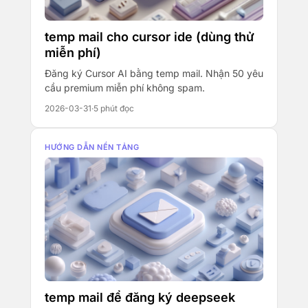
temp mail cho cursor ide (dùng thử
miễn phí)
Đăng ký Cursor AI bằng temp mail. Nhận 50 yêu
cầu premium miễn phí không spam.
2026-03-31
·
5 phút đọc
HƯỚNG DẪN NỀN TẢNG
temp mail để đăng ký deepseek