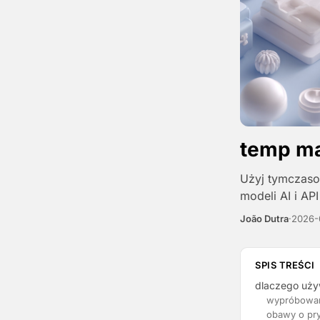
temp ma
Użyj tymczaso
modeli AI i AP
João Dutra
·
2026-
SPIS TREŚCI
dlaczego uży
wypróbowani
obawy o pr