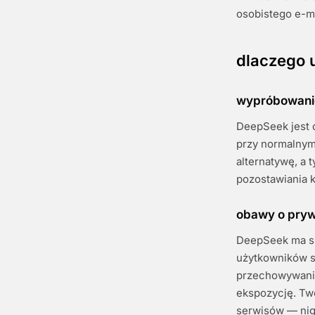
osobistego e-ma
dlaczego 
wypróbowanie
DeepSeek jest 
przy normalnym
alternatywę, a 
pozostawiania 
obawy o pryw
DeepSeek ma sie
użytkowników s
przechowywanie
ekspozycję. Twó
serwisów — nigd