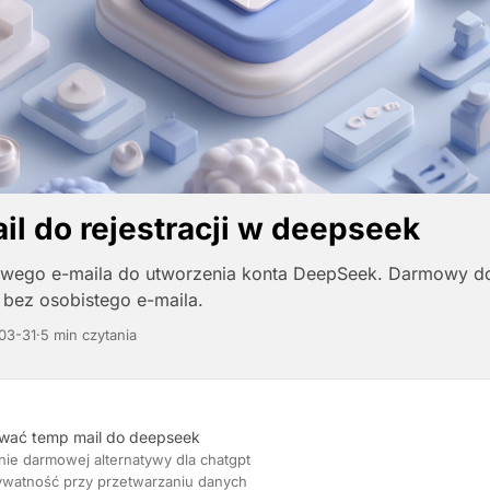
il do rejestracji w deepseek
wego e-maila do utworzenia konta DeepSeek. Darmowy d
I bez osobistego e-maila.
03-31
·
5 min czytania
wać temp mail do deepseek
e darmowej alternatywy dla chatgpt
ywatność przy przetwarzaniu danych