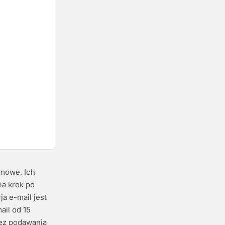
rmowe. Ich
a krok po
a e-mail jest
ail od 15
bez podawania