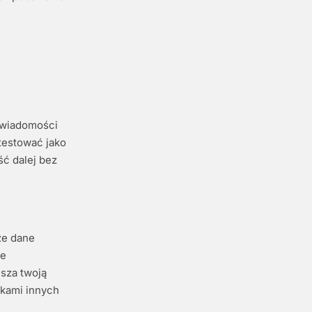
 wiadomości
testować jako
ść dalej bez
że dane
ne
sza twoją
tkami innych