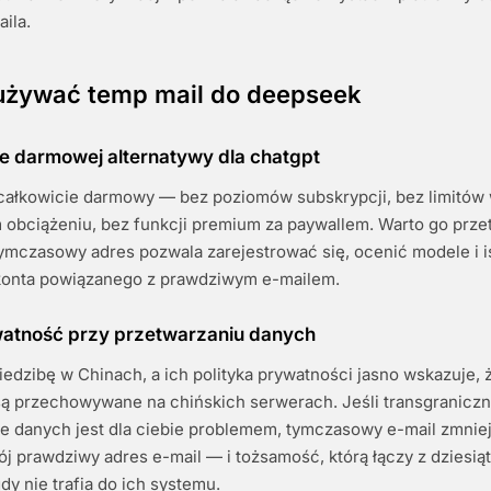
ila.
używać temp mail do deepseek
 darmowej alternatywy dla chatgpt
całkowicie darmowy — bez poziomów subskrypcji, bez limitów
 obciążeniu, bez funkcji premium za paywallem. Warto go prze
tymczasowy adres pozwala zarejestrować się, ocenić modele i i
konta powiązanego z prawdziwym e-mailem.
atność przy przetwarzaniu danych
dzibę w Chinach, a ich polityka prywatności jasno wskazuje, 
ą przechowywane na chińskich serwerach. Jeśli transgranicz
 danych jest dla ciebie problemem, tymczasowy e-mail zmniej
j prawdziwy adres e-mail — i tożsamość, którą łączy z dziesią
y nie trafia do ich systemu.