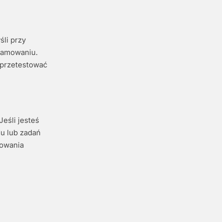
li przy
gramowaniu.
 przetestować
eśli jesteś
u lub zadań
żowania