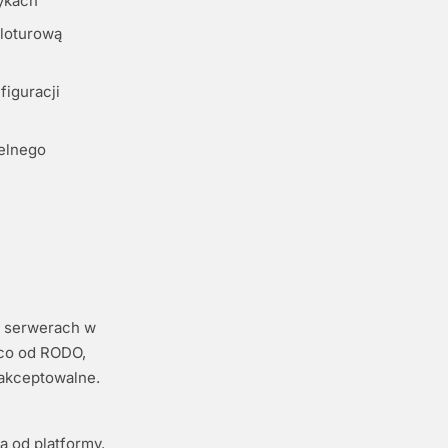
zykach
eloturową
figuracji
elnego
a serwerach w
ąco od RODO,
 akceptowalne.
 od platformy.