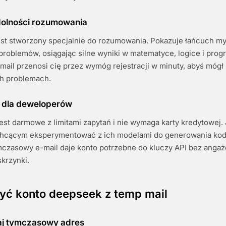
dolności rozumowania
st stworzony specjalnie do rozumowania. Pokazuje łańcuch myś
problemów, osiągając silne wyniki w matematyce, logice i pro
ail przenosi cię przez wymóg rejestracji w minuty, abyś mógł
h problemach.
i dla deweloperów
st darmowe z limitami zapytań i nie wymaga karty kredytowej. J
hcącym eksperymentować z ich modelami do generowania kod
mczasowy e-mail daje konto potrzebne do kluczy API bez anga
skrzynki.
zyć konto deepseek z temp mail
kaj tymczasowy adres