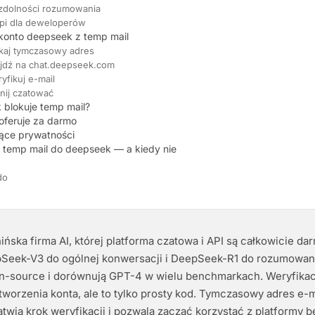
zdolności rozumowania
pi dla deweloperów
 konto deepseek z temp mail
skaj tymczasowy adres
ejdź na chat.deepseek.com
yfikuj e-mail
znij czatować
 blokuje temp mail?
oferuje za darmo
ące prywatności
 temp mail do deepseek — a kiedy nie
do
ńska firma AI, której platforma czatowa i API są całkowicie da
eek-V3 do ogólnej konwersacji i DeepSeek-R1 do rozumowani
n-source i dorównują GPT-4 w wielu benchmarkach. Weryfikacj
orzenia konta, ale to tylko prosty kod. Tymczasowy adres e-m
atwia krok weryfikacji i pozwala zacząć korzystać z platformy 