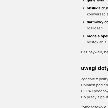
generowani
obsługa dłu
konwersacj
darmowy do
rozliczeń
modele ope
hostowania
Bez paywalli, b
uwagi dot
Zgodnie z poli
Chinach pod ch
CCPA i podobnyc
Do pracy z pouf
Tymczasowy e-m