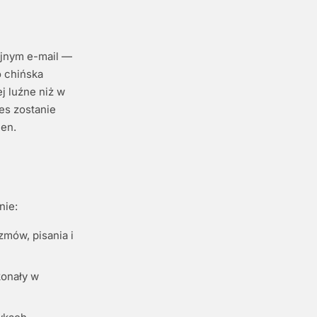
yjnym e-mail —
o chińska
j luźne niż w
es zostanie
en.
nie:
mów, pisania i
konały w