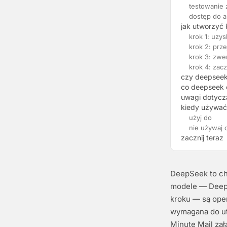
testowanie 
dostęp do a
jak utworzyć
krok 1: uzy
krok 2: prz
krok 3: zwer
krok 4: zac
czy deepseek
co deepseek 
uwagi dotycz
kiedy używać
użyj do
nie używaj 
zacznij teraz
DeepSeek to chi
modele — DeepS
kroku — są ope
wymagana do utw
Minute Mail zał