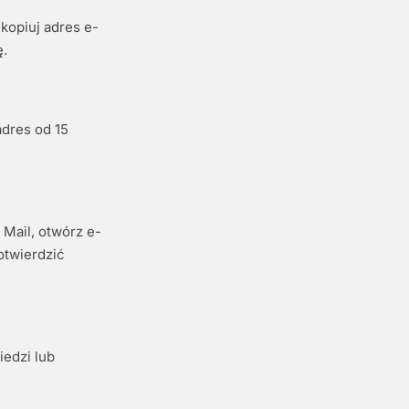
kopiuj adres e-
ę.
dres od 15
Mail, otwórz e-
otwierdzić
edzi lub