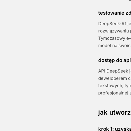
testowanie z
DeepSeek-R1 je
rozwiązywaniu 
Tymczasowy e-m
model na swoic
dostęp do ap
API DeepSeek je
deweloperem c
tekstowych, ty
profesjonalnej 
jak utwor
krok 1: uzys