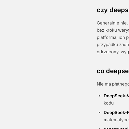
czy deeps
Generalnie nie.
bez kroku weryf
platforma, ich 
przypadku zacho
odrzucony, wy
co deepse
Nie ma płatneg
DeepSeek-
kodu
DeepSeek-
matematyce 