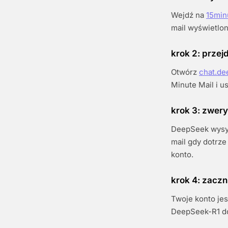
Wejdź na
15min
mail wyświetlon
krok 2: prze
Otwórz
chat.d
Minute Mail i u
krok 3: zwery
DeepSeek wysyła
mail gdy dotrze
konto.
krok 4: zaczn
Twoje konto je
DeepSeek-R1 d