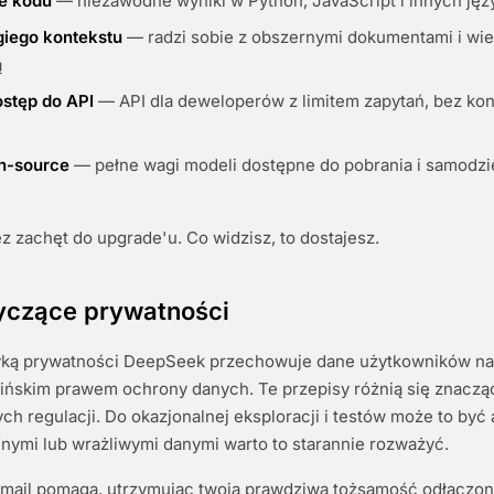
e kodu
— niezawodne wyniki w Python, JavaScript i innych ję
giego kontekstu
— radzi sobie z obszernymi dokumentami i wi
ą
stęp do API
— API dla deweloperów z limitem zapytań, bez kon
n-source
— pełne wagi modeli dostępne do pobrania i samodzi
ez zachęt do upgrade'u. Co widzisz, to dostajesz.
yczące prywatności
tyką prywatności DeepSeek przechowuje dane użytkowników n
ińskim prawem ochrony danych. Te przepisy różnią się znacz
h regulacji. Do okazjonalnej eksploracji i testów może to być
nymi lub wrażliwymi danymi warto to starannie rozważyć.
ail pomaga, utrzymując twoją prawdziwą tożsamość odłączoną