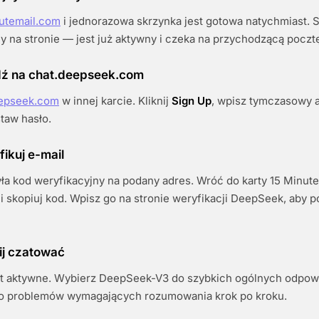
utemail.com
i jednorazowa skrzynka jest gotowa natychmiast. S
y na stronie — jest już aktywny i czeka na przychodzącą poczt
jdź na chat.deepseek.com
eepseek.com
w innej karcie. Kliknij
Sign Up
, wpisz tymczasowy a
staw hasło.
fikuj e-mail
 kod weryfikacyjny na podany adres. Wróć do karty 15 Minute 
 i skopiuj kod. Wpisz go na stronie weryfikacji DeepSeek, aby p
ij czatować
st aktywne. Wybierz DeepSeek-V3 do szybkich ogólnych odpowi
o problemów wymagających rozumowania krok po kroku.