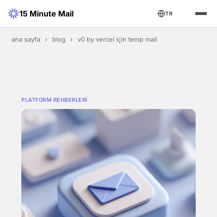
15 Minute Mail
TR
ana sayfa
›
blog
›
v0 by vercel için temp mail
PLATFORM REHBERLERI