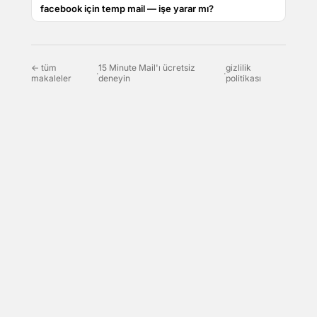
facebook için temp mail — işe yarar mı?
← tüm
15 Minute Mail'ı ücretsiz
gizlilik
·
·
makaleler
deneyin
politikası