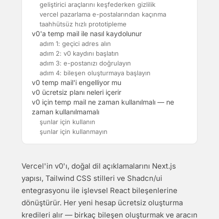
geliştirici araçlarını keşfederken gizlilik
vercel pazarlama e-postalarından kaçınma
taahhütsüz hızlı prototipleme
v0'a temp mail ile nasıl kaydolunur
adım 1: geçici adres alın
adım 2: v0 kaydını başlatın
adım 3: e-postanızı doğrulayın
adım 4: bileşen oluşturmaya başlayın
v0 temp mail'i engelliyor mu
v0 ücretsiz planı neleri içerir
v0 için temp mail ne zaman kullanılmalı — ne
zaman kullanılmamalı
şunlar için kullanın
şunlar için kullanmayın
Vercel'in v0'ı, doğal dil açıklamalarını Next.js
yapısı, Tailwind CSS stilleri ve Shadcn/ui
entegrasyonu ile işlevsel React bileşenlerine
dönüştürür. Her yeni hesap ücretsiz oluşturma
kredileri alır — birkaç bileşen oluşturmak ve aracın