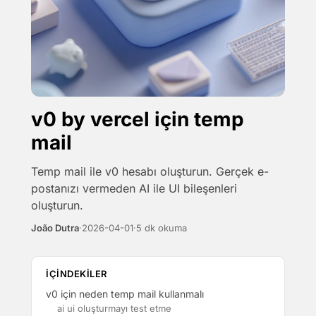
v0 by vercel için temp
mail
Temp mail ile v0 hesabı oluşturun. Gerçek e-
postanızı vermeden AI ile UI bileşenleri
oluşturun.
João Dutra
·
2026-04-01
·
5 dk okuma
IÇINDEKILER
v0 için neden temp mail kullanmalı
ai ui oluşturmayı test etme