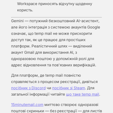
Workspace приносять відчутну щоденну
користь.
Gemini — потужний безкоштовний AI-асистент,
але його інтеграція з системою акаунтів Google
означає, що temp mail не може прискорити
доступ так, як це працює для простіших
платформ. Реалістичний шлях — виділений
акаунт Gmail для використання AI, з
одноразовою поштою у допоміжній ролі для
адрес відновлення та пов'язаних верифікацій.
Для платформ, де temp mail повністю
справляється з процесом реєстрації, дивіться
посібник з Discord
чи
посібник зі Steam
. Для
загальної інформації читайте
що таке temp mail
.
15minutemail.com
миттєво створює одноразові
поштові скриньки — без реєстрації — для листів