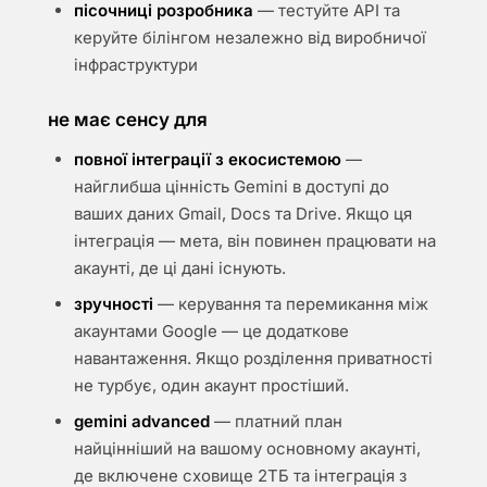
пісочниці розробника
— тестуйте API та
керуйте білінгом незалежно від виробничої
інфраструктури
не має сенсу для
повної інтеграції з екосистемою
—
найглибша цінність Gemini в доступі до
ваших даних Gmail, Docs та Drive. Якщо ця
інтеграція — мета, він повинен працювати на
акаунті, де ці дані існують.
зручності
— керування та перемикання між
акаунтами Google — це додаткове
навантаження. Якщо розділення приватності
не турбує, один акаунт простіший.
gemini advanced
— платний план
найцінніший на вашому основному акаунті,
де включене сховище 2ТБ та інтеграція з