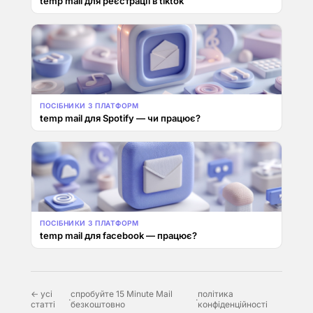
temp mail для реєстрації в tiktok
ПОСІБНИКИ З ПЛАТФОРМ
temp mail для Spotify — чи працює?
ПОСІБНИКИ З ПЛАТФОРМ
temp mail для facebook — працює?
← усі
спробуйте 15 Minute Mail
політика
·
·
статті
безкоштовно
конфіденційності