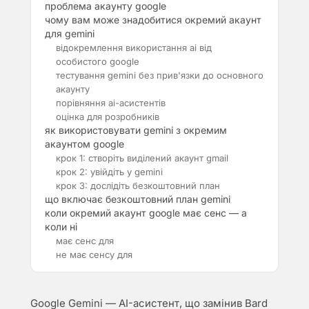
проблема акаунту google
чому вам може знадобитися окремий акаунт
для gemini
відокремлення використання ai від
особистого google
тестування gemini без прив'язки до основного
акаунту
порівняння ai-асистентів
оцінка для розробників
як використовувати gemini з окремим
акаунтом google
крок 1: створіть виділений акаунт gmail
крок 2: увійдіть у gemini
крок 3: дослідіть безкоштовний план
що включає безкоштовний план gemini
коли окремий акаунт google має сенс — а
коли ні
має сенс для
не має сенсу для
Google Gemini — AI-асистент, що замінив Bard