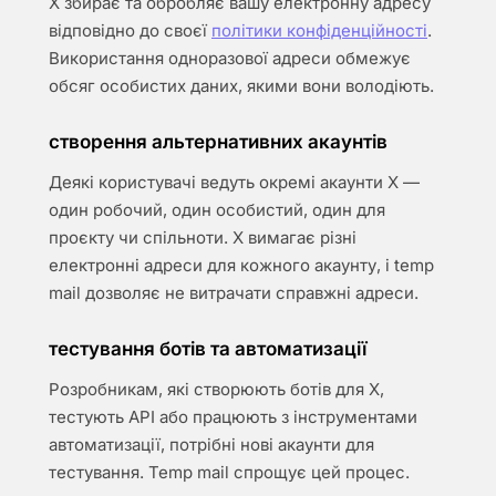
X збирає та обробляє вашу електронну адресу
відповідно до своєї
політики конфіденційності
.
Використання одноразової адреси обмежує
обсяг особистих даних, якими вони володіють.
створення альтернативних акаунтів
Деякі користувачі ведуть окремі акаунти X —
один робочий, один особистий, один для
проєкту чи спільноти. X вимагає різні
електронні адреси для кожного акаунту, і temp
mail дозволяє не витрачати справжні адреси.
тестування ботів та автоматизації
Розробникам, які створюють ботів для X,
тестують API або працюють з інструментами
автоматизації, потрібні нові акаунти для
тестування. Temp mail спрощує цей процес.