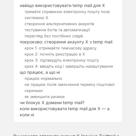
навіщо використовувати temp mail для X
тримати справжню електронну пошту поза
системою X
створення альтернативних акаунтів
тестування ботів та автоматизації
перегляд без постійних слідів
покроково: створення акаунту X з temp mail
крок 1: отримайте тимчасову адресу
крок 2: почніть реєстрацію в X
крок 3: підтвердіть електронну пошту
крок 4: введіть код і завершіть налаштування
що працює, а що ні
працює нормально
не працює після закінчення терміну поштової
скриньки
як зменшити ризики
чи блокує X домени temp mail?
коли використовувати temp mail для X — а
коли ні