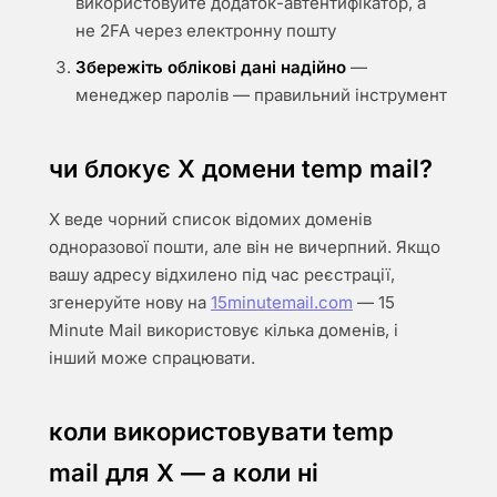
використовуйте додаток-автентифікатор, а
не 2FA через електронну пошту
Збережіть облікові дані надійно
—
менеджер паролів — правильний інструмент
чи блокує X домени temp mail?
X веде чорний список відомих доменів
одноразової пошти, але він не вичерпний. Якщо
вашу адресу відхилено під час реєстрації,
згенеруйте нову на
15minutemail.com
— 15
Minute Mail використовує кілька доменів, і
інший може спрацювати.
коли використовувати temp
mail для X — а коли ні