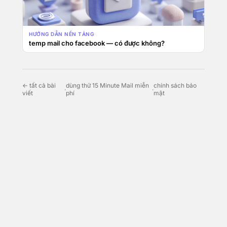
HƯỚNG DẪN NỀN TẢNG
temp mail cho facebook — có được không?
← tất cả bài
dùng thử 15 Minute Mail miễn
chính sách bảo
·
·
viết
phí
mật