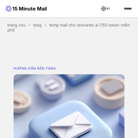
15 Minute Mail
VI
trang chủ
›
blog
›
temp mail cho leonardo ai (150 token miễn
phí)
HƯỚNG DẪN NỀN TẢNG