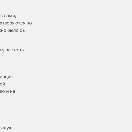
с вами,
летворяются по
жно было бы
 у вас есть
рмация
ной
ию и не
тоящую