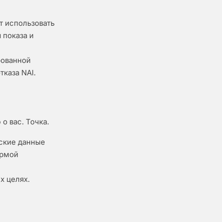
т использовать
 показа и
рованной
тказа NAI.
о вас. Точка.
ские данные
ормой
х целях.