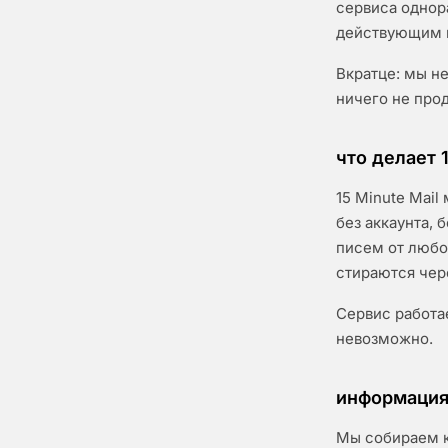
сервиса однор
действующим н
Вкратце: мы н
ничего не про
что делает 1
15 Minute Mai
без аккаунта, 
писем от любо
стираются чере
Сервис работа
невозможно.
информация
Мы собираем к