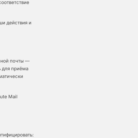
соответствие
ши действия и
нной почты —
ь для приёма
оматически
ute Mail
нтифицировать: