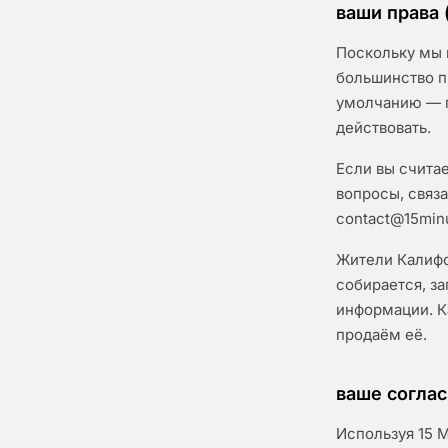
ваши права 
Поскольку мы 
большинство п
умолчанию — п
действовать.
Если вы считае
вопросы, связ
contact@15min
Жители Калифо
собирается, з
информации. К
продаём её.
ваше согла
Используя 15 M