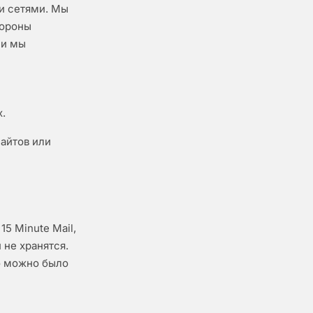
и сетями. Мы
тороны
ми мы
.
айтов или
5 Minute Mail,
 не хранятся.
о можно было