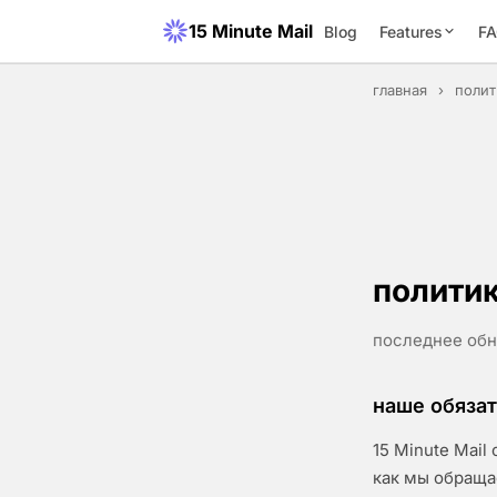
15 Minute Mail
Blog
Features
F
главная
›
полит
полити
последнее обн
наше обяза
15 Minute Mail
как мы обраща