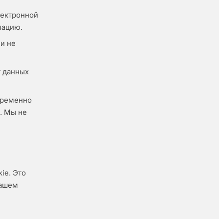
лектронной
мацию.
 и не
т данных
временно
. Мы не
ie. Это
вашем
и