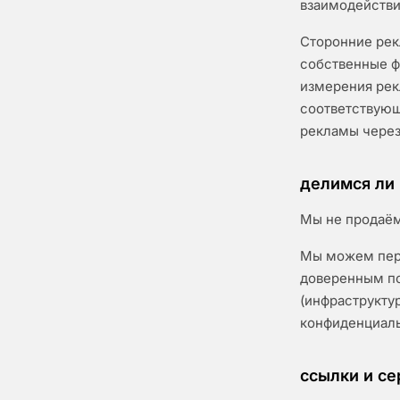
взаимодействи
Сторонние рекл
собственные ф
измерения рек
соответствующ
рекламы через 
делимся ли
Мы не продаём
Мы можем пере
доверенным по
(инфраструктур
конфиденциаль
ссылки и се