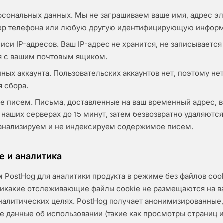
рсональных данных. Мы не запрашиваем ваше имя, адрес э
ер телефона или любую другую идентифицирующую инфор
иси IP-адресов. Ваш IP-адрес не хранится, не записывается
я с вашим почтовым ящиком.
ных аккаунта. Пользовательских аккаунтов нет, поэтому не
я сбора.
 писем. Письма, доставленные на ваш временный адрес, 
 наших серверах до 15 минут, затем безвозвратно удаляются
 анализируем и не индексируем содержимое писем.
e и аналитика
 PostHog для аналитики продукта в режиме без файлов cook
 никакие отслеживающие файлы cookie не размещаются на 
аналитических целях. PostHog получает анонимизированные,
е данные об использовании (такие как просмотры страниц 