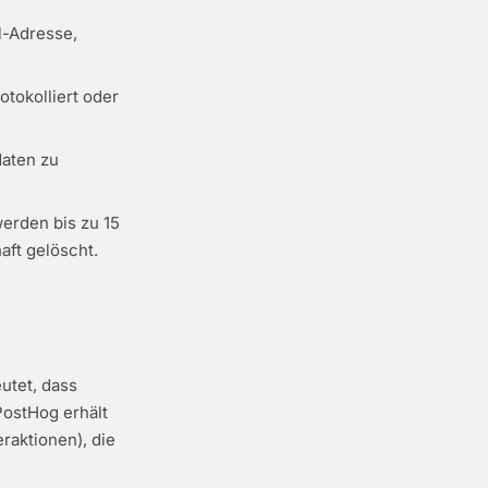
l-Adresse,
otokolliert oder
daten zu
werden bis zu 15
ft gelöscht.
utet, dass
PostHog erhält
raktionen), die