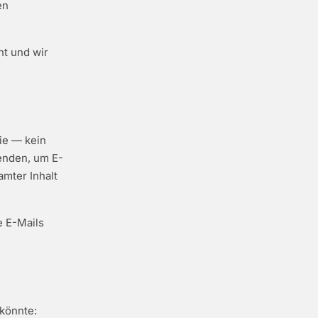
en
ht und wir
ie — kein
enden, um E-
mter Inhalt
e E-Mails
 könnte: