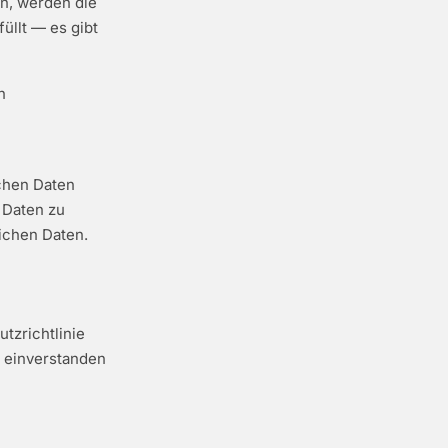
n, werden die
üllt — es gibt
n
chen Daten
 Daten zu
ichen Daten.
tzrichtlinie
t einverstanden