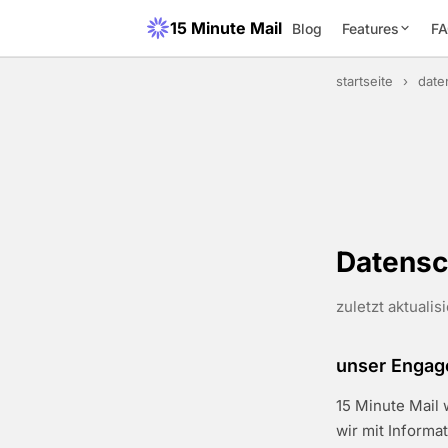
15 Minute Mail
Blog
Features
F
startseite
›
date
Datensch
zuletzt aktualis
unser Engage
15 Minute Mail 
wir mit Informa