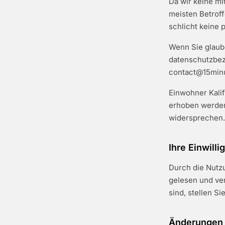
Da wir keine mi
meisten Betroff
schlicht keine 
Wenn Sie glaube
datenschutzbezo
contact@15min
Einwohner Kali
erhoben werden
widersprechen.
Ihre Einwilli
Durch die Nutzu
gelesen und ver
sind, stellen Si
Änderungen d