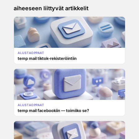
aiheeseen liittyvät artikkelit
ALUSTAOPPAAT
temp mail tiktok-rekisteröintiin
ALUSTAOPPAAT
temp mail facebookiin — toimiiko se?