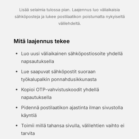
Lisää selaimia tulossa pian. Laajennus luo väliaikaisia
sähköposteja ja lukee postilaatikon poistumatta nykyiseltä
välilehdeltä.
Mitä laajennus tekee
Luo uusi väliaikainen sähköpostiosoite yhdellä
napsautuksella
Lue saapuvat sähköpostit suoraan
työkalupalkin ponnahdusikkunasta
Kopioi OTP-vahvistuskoodit yhdellä
napautuksella
Pidennä postilaatikon ajastinta ilman sivustolla
käyntiä
Toimii millä tahansa sivulla, välilehtien vaihto ei
tarvita