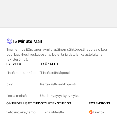
15 Minute Mail
ilmainen, välitön, anonyymi tilapäinen sähköposti. suojaa oikea
postilaatikkosi roskapostilta, boteilta ja tietojenkalastelulta. ei
rekisteröintiä.
PALVELU
TYÖKALUT
tilapäinen sähköposti
Tilapäissähköposti
blogi
Kertakäyttösähköposti
tietoa meistä
Usein kysytyt kysymykset
OIKEUDELLISET TIEDOT
YHTEYSTIEDOT
EXTENSIONS
tietosuojakäytäntö
ota yhteyttä
Firefox