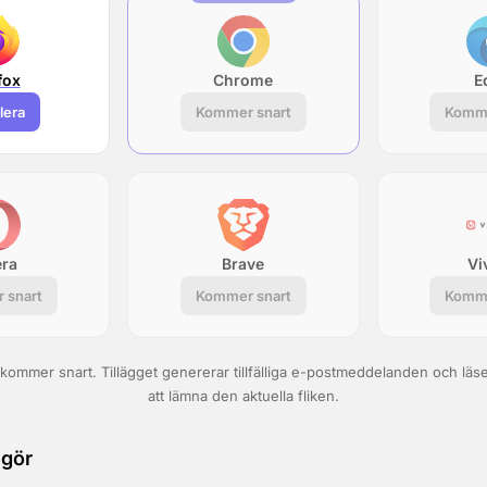
fox
Chrome
E
llera
Kommer snart
Komme
ra
Brave
Vi
 snart
Kommer snart
Komme
kommer snart. Tillägget genererar tillfälliga e-postmeddelanden och läse
att lämna den aktuella fliken.
 gör