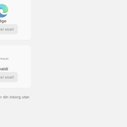
dge
r snart
valdi
r snart
r din inkorg utan