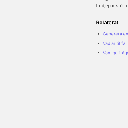
tredjepartsförf
Relaterat
Generera en 
Vad är tillfä
Vanliga fråg