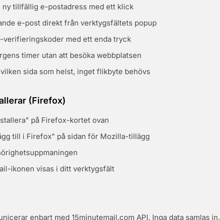
ny tillfällig e-postadress med ett klick
nde e-post direkt från verktygsfältets popup
-verifieringskoder med ett enda tryck
orgens timer utan att besöka webbplatsen
vilken sida som helst, inget flikbyte behövs
llerar (Firefox)
nstallera" på Firefox-kortet ovan
gg till i Firefox" på sidan för Mozilla-tillägg
hörighetsuppmaningen
il-ikonen visas i ditt verktygsfält
nicerar enbart med 15minutemail.com API. Inga data samlas in,