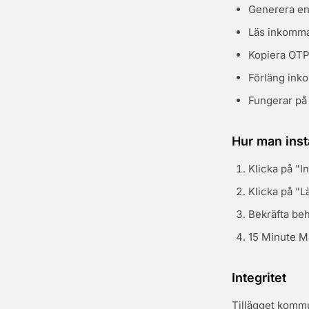
Generera en 
Läs inkomma
Kopiera OTP
Förläng ink
Fungerar på 
Hur man insta
Klicka på "I
Klicka på "Lä
Bekräfta be
15 Minute Ma
Integritet
Tillägget kommu