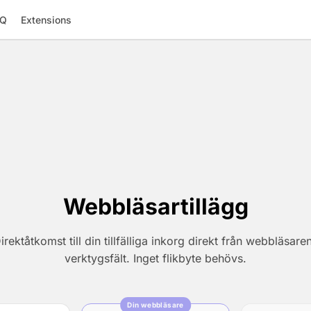
AQ
Extensions
Webbläsartillägg
irektåtkomst till din tillfälliga inkorg direkt från webbläsare
verktygsfält. Inget flikbyte behövs.
Din webbläsare