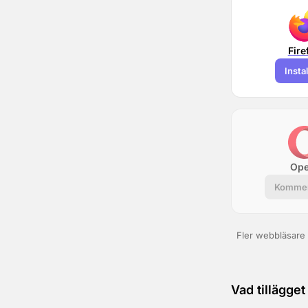
Fire
Insta
Ope
Kommer
Fler webbläsare 
Vad tillägget