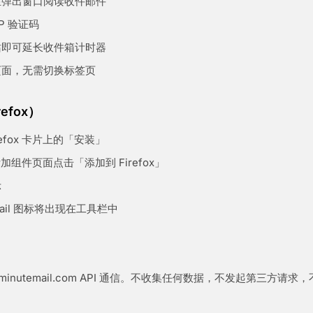
栏弹出窗口阅读收件邮件
P 验证码
站即可延长收件箱计时器
页面，无需切换标签页
efox）
refox 卡片上的「安装」
a 附加组件页面点击「添加到 Firefox」
示
e Mail 图标将出现在工具栏中
minutemail.com API 通信。不收集任何数据，不发起第三方请